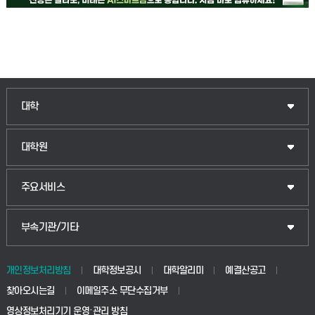
인문융합공공인재학부
대학
법경영학부
일반대학원
대학원
웰니스산업융합학부
산업대학원
입학안내
주요서비스
식물자원조경학부
공공정책대학원
웹메일
중앙도서관
부속기관/기타
동물생명융합학부
경영대학원
학사시스템(학부)
학생생활관(안성)
개인정보처리방침
대학정보공시
대학알리미
예결산공고
생명공학부
찾아오시는길
이메일주소 무단수집거부
교육대학원
학사시스템(전문학사 및 전공심화)
학생생활관(평택)
영상정보처리기기 운영·관리 방침