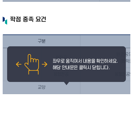
학점 충족 요건
구분
원 전공의
원전공
(법학전
전공
융합전공
융합전공의
교양