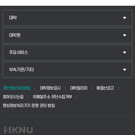
인문융합공공인재학부
대학
법경영학부
일반대학원
대학원
웰니스산업융합학부
산업대학원
입학안내
주요서비스
식물자원조경학부
공공정책대학원
웹메일
중앙도서관
부속기관/기타
동물생명융합학부
경영대학원
학사시스템(학부)
학생생활관(안성)
개인정보처리방침
대학정보공시
대학알리미
예결산공고
생명공학부
찾아오시는길
이메일주소 무단수집거부
교육대학원
학사시스템(전문학사 및 전공심화)
학생생활관(평택)
영상정보처리기기 운영·관리 방침
건설환경공학부
사이버캠퍼스(학부)
발전기금
사회안전시스템공학부
사이버캠퍼스(전문학사 및 전공심화)
산학협력단