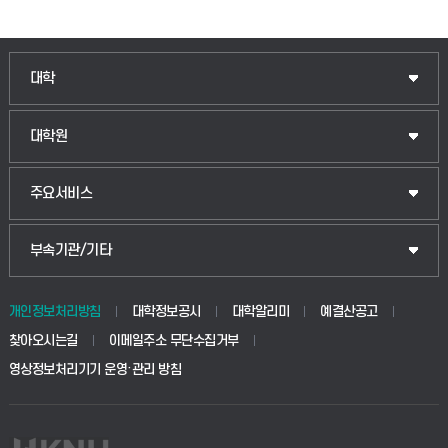
인문융합공공인재학부
대학
법경영학부
일반대학원
대학원
웰니스산업융합학부
산업대학원
입학안내
주요서비스
식물자원조경학부
공공정책대학원
웹메일
중앙도서관
부속기관/기타
동물생명융합학부
경영대학원
학사시스템(학부)
학생생활관(안성)
개인정보처리방침
대학정보공시
대학알리미
예결산공고
생명공학부
찾아오시는길
이메일주소 무단수집거부
교육대학원
학사시스템(전문학사 및 전공심화)
학생생활관(평택)
영상정보처리기기 운영·관리 방침
건설환경공학부
사이버캠퍼스(학부)
발전기금
사회안전시스템공학부