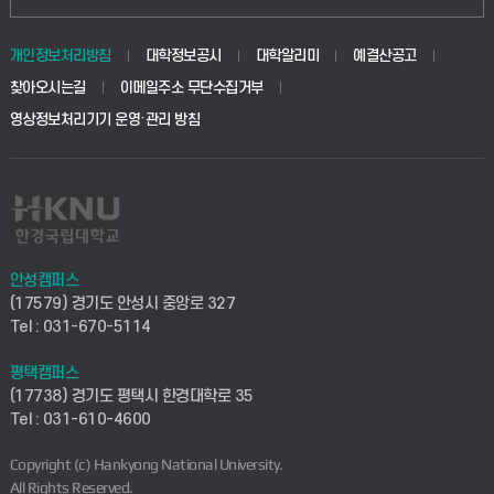
동물생명융합학부
경영대학원
학사시스템(학부)
학생생활관(안성)
개인정보처리방침
대학정보공시
대학알리미
예결산공고
생명공학부
찾아오시는길
이메일주소 무단수집거부
교육대학원
학사시스템(전문학사 및 전공심화)
학생생활관(평택)
영상정보처리기기 운영·관리 방침
건설환경공학부
사이버캠퍼스(학부)
발전기금
사회안전시스템공학부
사이버캠퍼스(전문학사 및 전공심화)
산학협력단
식품생명화학공학부
시설바로처리서비스
취업지원센터
안성캠퍼스
(17579) 경기도 안성시 중앙로 327
컴퓨터응용수학부
연구실안전관리시스템
Tel : 031-670-5114
창업지원센터
ICT로봇기계공학부
평택캠퍼스
산학연구관리시스템
현장실습지원센터
(17738) 경기도 평택시 한경대학로 35
Tel : 031-610-4600
전자전기공학부
찾아오시는길(안성)
평생교육원
Copyright (c) Hankyong National University.
디자인건축융합학부
All Rights Reserved.