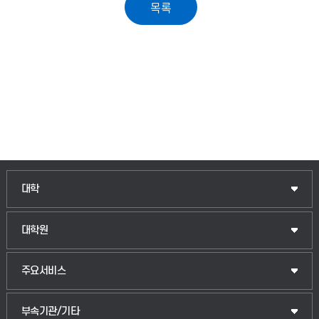
인문융합공공인재학부
대학
법경영학부
일반대학원
대학원
웰니스산업융합학부
산업대학원
입학안내
주요서비스
식물자원조경학부
공공정책대학원
웹메일
중앙도서관
부속기관/기타