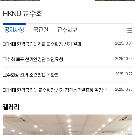
HKNU
교수회
공지사항
국교련
교수회보
2025.10.31
제14대 한경국립대학교 교수회장 선거 결과
2025.10.28
교수회 투표 선거인명단 확인요청
2025.10.27
교수회장 선거 소견발표 녹화본
2025.10.23
제14대 한경국립대 교수회장 선거 정견소견발표회 일정 안내
갤러리