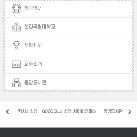
입학안내
한경국립대학교
장학제도
교수소개
중앙도서관
일
학사시스템
GOODGIL시스템
사이버캠퍼스
중앙도서관
장애