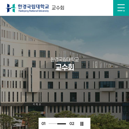
교수회
한경국립대학교
교수회
0
2
0
2