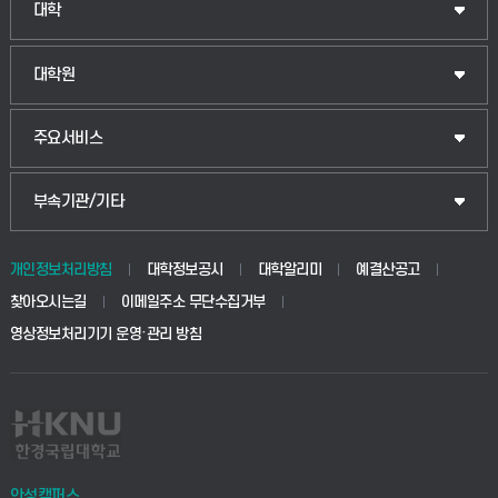
인문융합공공인재학부
대학
법경영학부
일반대학원
대학원
웰니스산업융합학부
산업대학원
입학안내
주요서비스
식물자원조경학부
공공정책대학원
웹메일
중앙도서관
부속기관/기타
동물생명융합학부
경영대학원
학사시스템(학부)
학생생활관(안성)
개인정보처리방침
대학정보공시
대학알리미
예결산공고
생명공학부
찾아오시는길
이메일주소 무단수집거부
교육대학원
학사시스템(전문학사 및 전공심화)
학생생활관(평택)
영상정보처리기기 운영·관리 방침
건설환경공학부
사이버캠퍼스(학부)
발전기금
사회안전시스템공학부
사이버캠퍼스(전문학사 및 전공심화)
산학협력단
식품생명화학공학부
시설바로처리서비스
취업지원센터
안성캠퍼스