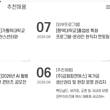
추천채용
07
[외부프로그램]
교]가톨릭대학교
[평택대학교]졸업생 특화
러스센터와
프로그램-온라인 현직자 멘토링
2026.08
스쿨 프로그램
06
[추천채용]
2026년 AI 활용
(주)금화피앤에스] 육가공
보 콘텐츠 공모전
생산관리 및 현장 운영 관리자
2026.08
추천채용 (초보자/신입 환영)
맥도날드, 버거킹, 교촌 등 국내외 유명
프랜차이즈에 핵심 제품을 공급하는
우수 식품기업 '(주)금화피앤에스'에서
생산 공정을 이끌어갈 잠재력 있는