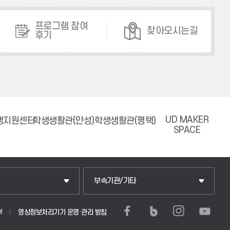
프로그램 참여
찾아오시는길
후기
UD MAKER
생지원센터
학생생활관(안성)
학생생활관(평택)
SPACE
중앙도서관
부속기관/기타
학생생활관(안성)
부
영상정보처리기기 운영·관리 방침