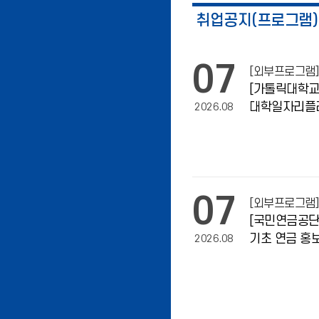
취업공지(프로그램)
07
[외부프로그램]
[가톨릭대학
대학일자리플
2026.08
함께하는 취업
홍보
07
[외부프로그램]
[국민연금공단]
기초 연금 홍
2026.08
홍보