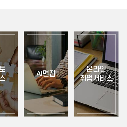
토
온라인
AI면접
스
취업서비스