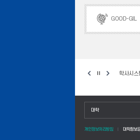
GOOD-GIL
창업지원센터
현장실습지원센터
웹메일
학사시스
인문융합공공인재학부
대학
법경영학부
개인정보처리방침
대학정보