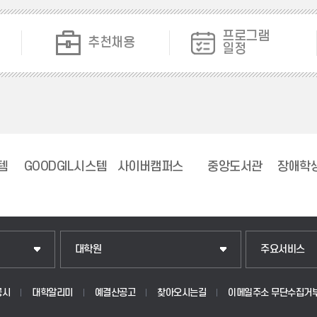
프로그램
추천채용
일정
템
GOODGIL시스템
사이버캠퍼스
중앙도서관
장애학
일반대학원
입학안내
대학원
주요서비스
산업대학원
웹메일
공시
대학알리미
예결산공고
찾아오시는길
이메일주소 무단수집거