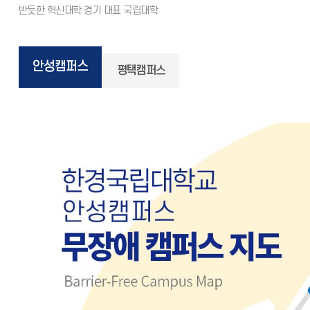
안성캠퍼스
평택캠퍼스