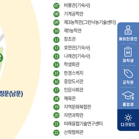
예비
한경인
재학생
교직원
졸업생