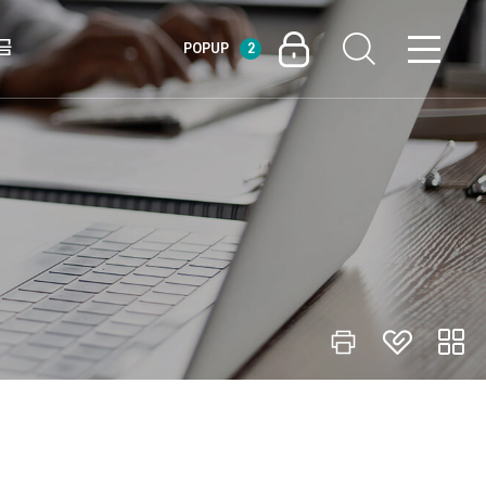
금
POPUP
2