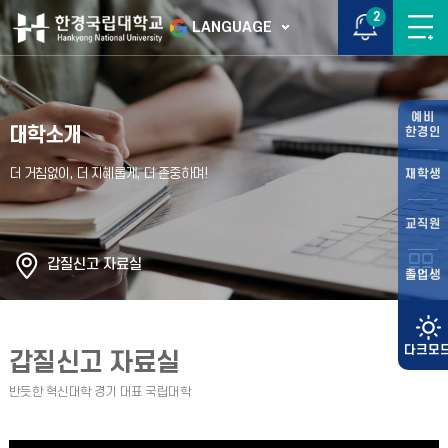
2
LANGUAGE
예비
대학소개
한경인
재학생
교직원
갑질신고 자료실
졸업생
갑질신고 자료실