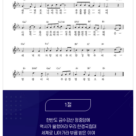
1절
한반도 금수강산 정중앙에
역사가 불렀어라 우리 한경국립대
세계로 나아가라 부름 받은 이여