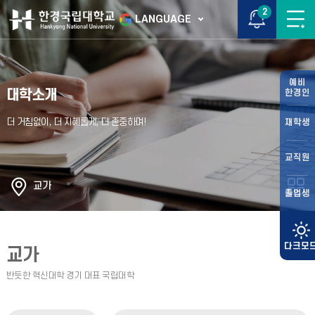
2
LANGUAGE
예비
대학소개
한경인
재학생
교직원
교가
졸업생
교가