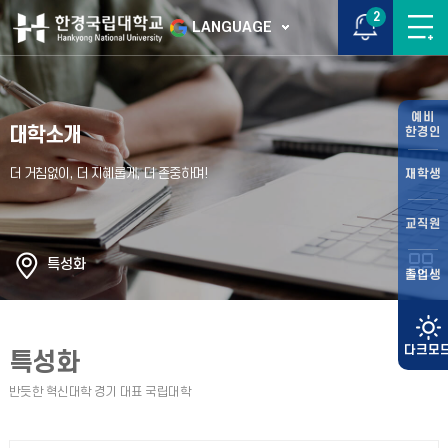
2
LANGUAGE
예비
대학소개
한경인
재학생
교직원
특성화
졸업생
특성화