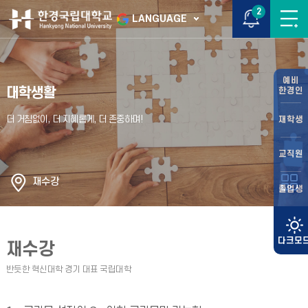
2
LANGUAGE
예비
대학생활
한경인
재학생
교직원
재수강
졸업생
재수강