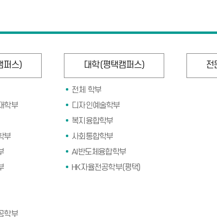
캠퍼스)
대학(평택캠퍼스)
전
전체 학부
재학부
디자인예술학부
복지융합학부
학부
사회통합학부
부
AI반도체융합학부
부
HK자율전공학부(평택)
공학부