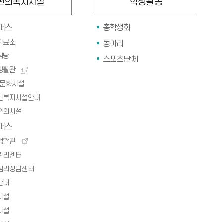
편의복지시설
학생활동
퍼스
총학생회
진료소
동아리
식당
스포츠단체
생활관
/문화시설
인복지시설안내
편의시설
퍼스
생활관
관리센터
심리상담센터
안내
시설
시설