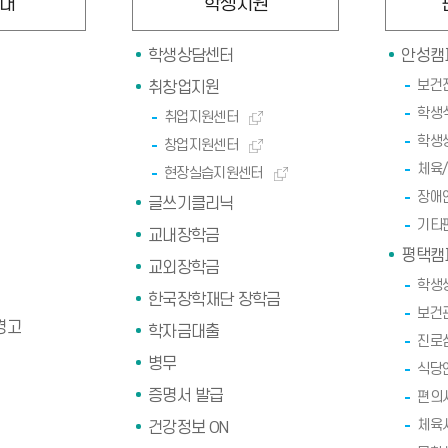
내
학생지원
학생상담센터
안성캠
보건
취창업지원
학생
취업지원센터
학생
창업지원센터
체육
현장실습지원센터
장애
글쓰기클리닉
기타
교내장학금
평택캠
교외장학금
학생
한국장학재단 장학금
보건
경고
학자금대출
진로
병무
식당
증명서 발급
편의
체육
건강정보 ON