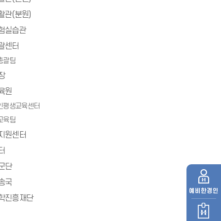
활관(분원)
험실습관
괄센터
총괄팀
장
육원
인평생교육센터
교육팀
지원센터
터
군단
송국
예비
한경인
학진흥재단