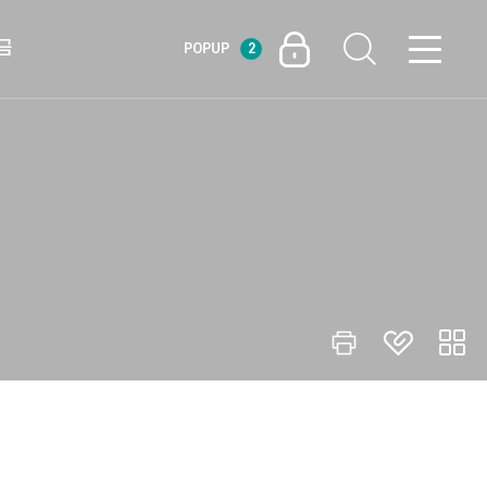
금
POPUP
2