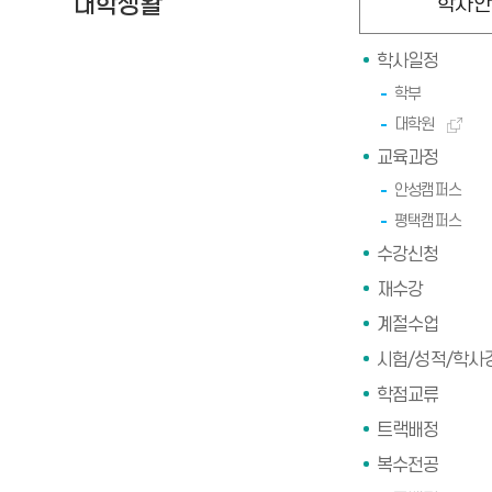
대학생활
학사안
학사일정
학부
대학원
교육과정
안성캠퍼스
평택캠퍼스
수강신청
재수강
계절수업
시험/성적/학사
학점교류
트랙배정
복수전공