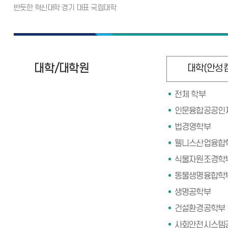
대학/대학원
대학(안성
전체 학부
인문융합공공인
법경영학부
웰니스산업융합
식물자원조경학
동물생명융합학
생명공학부
건설환경공학부
사회안전시스템