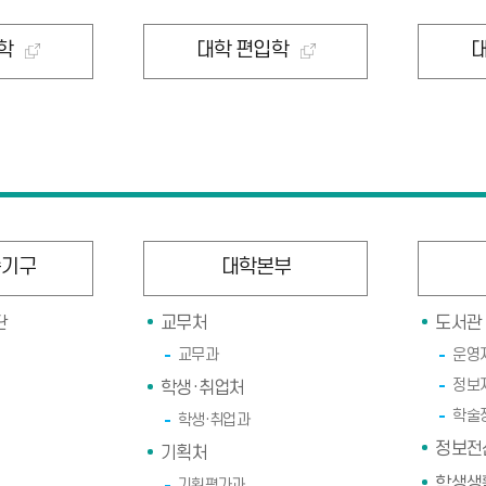
학
대학 편입학
속기구
대학본부
단
교무처
도서관
교무과
운영
정보
학생·취업처
학술
학생·취업과
정보전
기획처
학생생
기획평가과