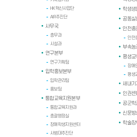
HK혁신사업단
학생생
AIR추진단
공동실
사무국
안전총
총무과
안전
시설과
부속농
연구본부
평생교
연구기획팀
장애
입학홍보본부
평생
입학관리팀
새내기
홍보팀
인권센
통합교육지원본부
공군학
통합교육지원과
신문방
총괄행정실
학술장
장애학생지원센터
사범대추진단