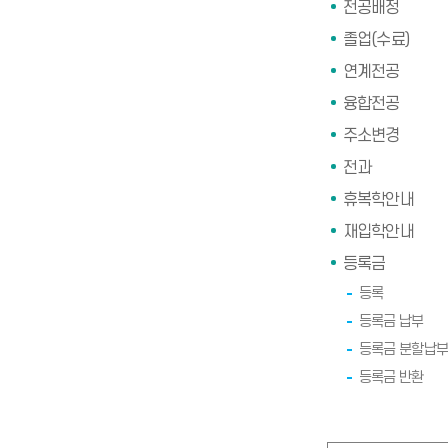
전공배정
졸업(수료)
연계전공
융합전공
주소변경
전과
휴복학안내
재입학안내
등록금
등록
등록금 납부
등록금 분할납부
등록금 반환