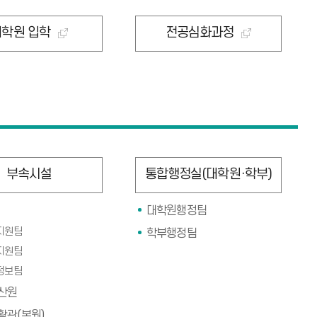
대학원 입학
전공심화과정
부속시설
통합행정실(대학원·학부)
대학원행정팀
지원팀
학부행정팀
지원팀
정보팀
산원
활관(본원)