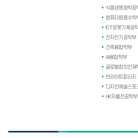
식품생명화학공
컴퓨터응용수학
ICT로봇기계공
전자전기공학부
건축융합학부
AI융합학부
글로벌창의인재
브라이트칼리지
디자인예술스포
HK자율전공학부