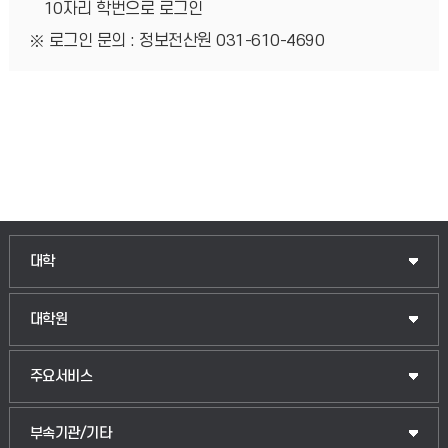
10자리 학번으로 로그인
로그인 문의 : 정보전산원 031-610-4690
인문융합공공인재학부
대학
법경영학부
일반대학원
대학원
웰니스산업융합학부
산업대학원
입학안내
주요서비스
식물자원조경학부
공공정책대학원
웹메일
중앙도서관
부속기관/기타