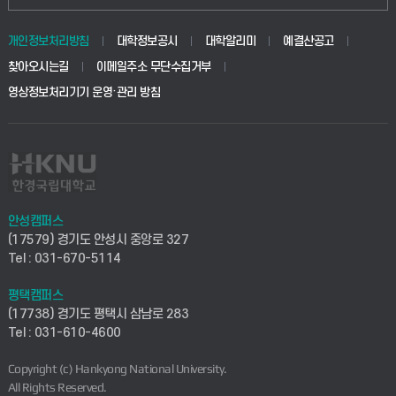
동물생명융합학부
경영대학원
학사시스템(학부)
학생생활관(안성)
개인정보처리방침
대학정보공시
대학알리미
예결산공고
생명공학부
찾아오시는길
이메일주소 무단수집거부
교육대학원
학사시스템(전문학사 및 전공심화)
학생생활관(평택)
영상정보처리기기 운영·관리 방침
건설환경공학부
사이버캠퍼스(학부)
발전기금
사회안전시스템공학부
사이버캠퍼스(전문학사 및 전공심화)
산학협력단
식품생명화학공학부
시설바로처리서비스
취업지원센터
안성캠퍼스
(17579) 경기도 안성시 중앙로 327
컴퓨터응용수학부
연구실안전관리시스템
Tel : 031-670-5114
창업지원센터
ICT로봇기계공학부
평택캠퍼스
산학연구관리시스템
현장실습지원센터
(17738) 경기도 평택시 삼남로 283
Tel : 031-610-4600
전자전기공학부
찾아오시는길(안성)
평생교육원
Copyright (c) Hankyong National University.
디자인건축융합학부
All Rights Reserved.
찾아오시는길(평택)